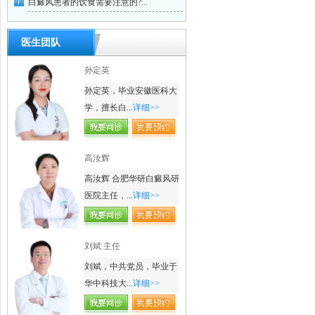
白癜风患者的饮食需要注意的?...
医生团队
孙定英
孙定英，毕业安徽医科大
学，擅长白...
详细>>
高汝辉
高汝辉 合肥华研白癜风研
医院主任，...
详细>>
刘斌 主任
刘斌，中共党员，毕业于
华中科技大...
详细>>