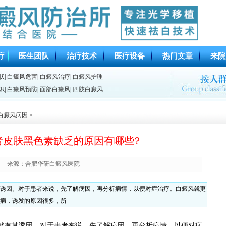
疗
医生团队
治疗技术
医疗设备
热门文章
来院
状
|
白癜风危害
|
白癜风治疗
|
白癜风护理
识
|
白癜风预防
|
面部白癜风
|
四肢白癜风
白癜风病因
>
者皮肤黑色素缺乏的原因有哪些?
来源：合肥华研白癜风医院
诱因。对于患者来说，先了解病因，再分析病情，以便对症治疗。白癜风就更
病，诱发的原因很多，所
有其诱因。对于患者来说，先了解病因，再分析病情，以便对症