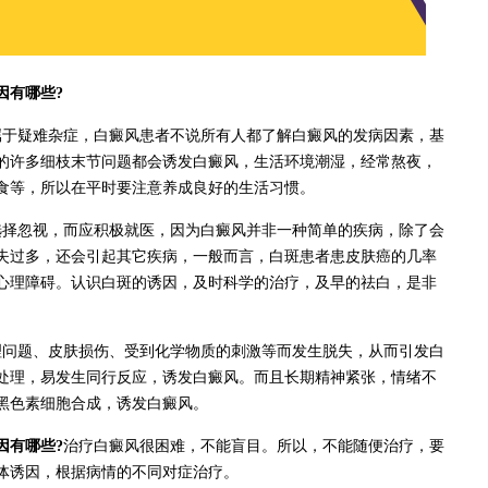
因有哪些?
于疑难杂症，白癜风患者不说所有人都了解白癜风的发病因素，基
的许多细枝末节问题都会诱发白癜风，生活环境潮湿，经常熬夜，
食等，所以在平时要注意养成良好的生活习惯。
择忽视，而应积极就医，因为白癜风并非一种简单的疾病，除了会
失过多，还会引起其它疾病，一般而言，白斑患者患皮肤癌的几率
心理障碍。认识白斑的诱因，及时科学的治疗，及早的祛白，是非
问题、皮肤损伤、受到化学物质的刺激等而发生脱失，从而引发白
处理，易发生同行反应，诱发白癜风。而且长期精神紧张，情绪不
黑色素细胞合成，诱发白癜风。
因有哪些?
治疗白癜风很困难，不能盲目。所以，不能随便治疗，要
体诱因，根据病情的不同对症治疗。