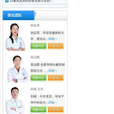
白癜风患者的饮食需要注意的?...
医生团队
孙定英
孙定英，毕业安徽医科大
学，擅长白...
详细>>
高汝辉
高汝辉 合肥华研白癜风研
医院主任，...
详细>>
刘斌 主任
刘斌，中共党员，毕业于
华中科技大...
详细>>