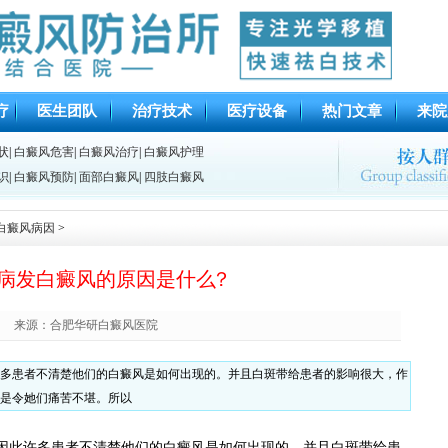
疗
医生团队
治疗技术
医疗设备
热门文章
来院
状
|
白癜风危害
|
白癜风治疗
|
白癜风护理
识
|
白癜风预防
|
面部白癜风
|
四肢白癜风
白癜风病因
>
病发白癜风的原因是什么?
来源：合肥华研白癜风医院
多患者不清楚他们的白癜风是如何出现的。并且白斑带给患者的影响很大，作
是令她们痛苦不堪。所以
此许多患者不清楚他们的白癜风是如何出现的。并且白斑带给患