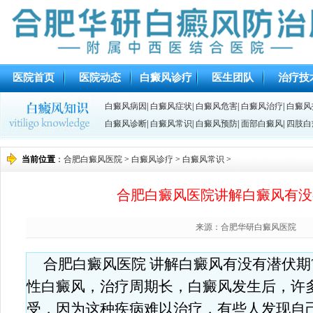
医院首页
医院动态
白癜风诊疗
医生团队
治疗技
白癜风病因
|
白癜风症状
|
白癜风危害
|
白癜风治疗
|
白癜风
白癜风诊断
|
白癜风常识
|
白癜风预防
|
面部白癜风
|
四肢白
当前位置
：
合肥白癜风医院
>
白癜风诊疗
>
白癜风常识
>
合肥白癜风医院讲解白癜风有没
来源：合肥华研白癜风医院
合肥白癜风医院 讲解白癜风有没有潜伏期
性白癜风，治疗周期长，白癜风发生后，许
受，因为这种疾病难以治疗，有些人发现自