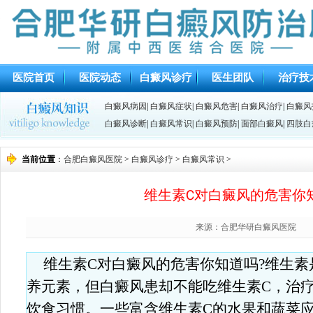
医院首页
医院动态
白癜风诊疗
医生团队
治疗技
白癜风病因
|
白癜风症状
|
白癜风危害
|
白癜风治疗
|
白癜风
白癜风诊断
|
白癜风常识
|
白癜风预防
|
面部白癜风
|
四肢白
当前位置
：
合肥白癜风医院
>
白癜风诊疗
>
白癜风常识
>
维生素C对白癜风的危害你
来源：合肥华研白癜风医院
维生素C对白癜风的危害你知道吗?维生
养元素，但白癜风患却不能吃维生素C，治
饮食习惯。一些富含维生素C的水果和蔬菜