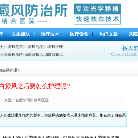
疗
医生团队
治疗技术
医疗设备
热门文章
来院
状
|
白癜风危害
|
白癜风治疗
|
白癜风护理
识
|
白癜风预防
|
面部白癜风
|
四肢白癜风
白癜风护理
>
白癜风之后要怎么护理呢?
来源：合肥华研白癜风医院
人的生活带来很大的影响，白癜风疾病给病人带来很多痛苦。那在患了白癜风
给病人的生活带来很大的影响，白癜风疾病给病人带来很多痛