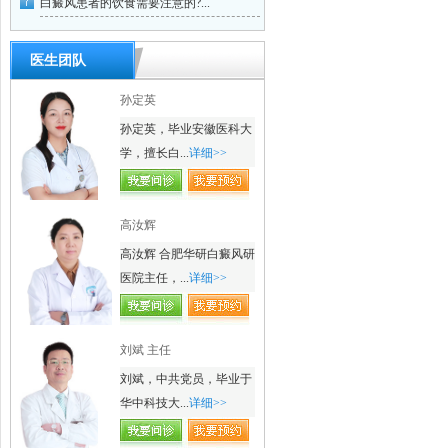
白癜风患者的饮食需要注意的?...
医生团队
孙定英
孙定英，毕业安徽医科大
学，擅长白...
详细>>
高汝辉
高汝辉 合肥华研白癜风研
医院主任，...
详细>>
刘斌 主任
刘斌，中共党员，毕业于
华中科技大...
详细>>