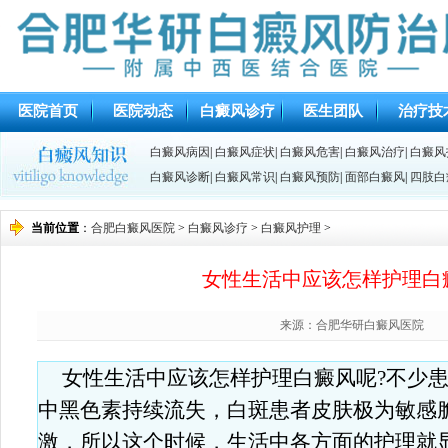
医院首页
医院动态
白癜风诊疗
医生团队
治疗技
白癜风病因
|
白癜风症状
|
白癜风危害
|
白癜风治疗
|
白癜风
白癜风诊断
|
白癜风常识
|
白癜风预防
|
面部白癜风
|
四肢白
当前位置
：
合肥白癜风医院
>
白癜风诊疗
>
白癜风护理
>
女性生活中应该怎样护理白
来源：合肥华研白癜风医院
女性生活中应该怎样护理白癜风呢?不少
中黑色素持续流失，白斑患者皮肤极为敏感
激，所以这个时候，生活中各方面的护理就