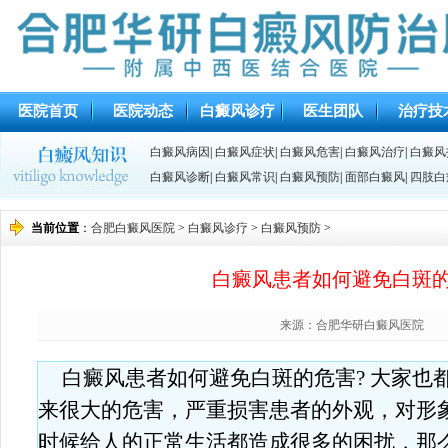
医院首页
医院动态
白癜风诊疗
医生团队
治疗技
白癜风病因
|
白癜风症状
|
白癜风危害
|
白癜风治疗
|
白癜风
白癜风诊断
|
白癜风常识
|
白癜风预防
|
面部白癜风
|
四肢白
当前位置
：
合肥白癜风医院
>
白癜风诊疗
>
白癜风预防
>
白癜风患者如何避免白斑的
来源：合肥华研白癜风医院
白癜风患者如何避免白斑的危害? 大家也
来很大的危害，严重损害患者的外观，对形
时候给人的正常生活都造成很多的困扰，那