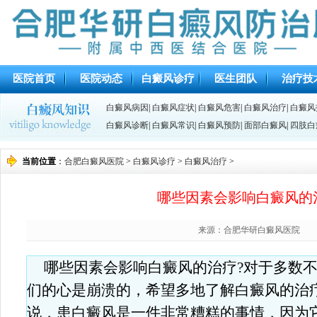
医院首页
医院动态
白癜风诊疗
医生团队
治疗技
白癜风病因
|
白癜风症状
|
白癜风危害
|
白癜风治疗
|
白癜风
白癜风诊断
|
白癜风常识
|
白癜风预防
|
面部白癜风
|
四肢白
当前位置
：
合肥白癜风医院
>
白癜风诊疗
>
白癜风治疗
>
哪些因素会影响白癜风的
来源：合肥华研白癜风医院
哪些因素会影响白癜风的治疗?对于多数
们的心是崩溃的，希望多地了解白癜风的治
说，患白癜风是一件非常糟糕的事情，因为