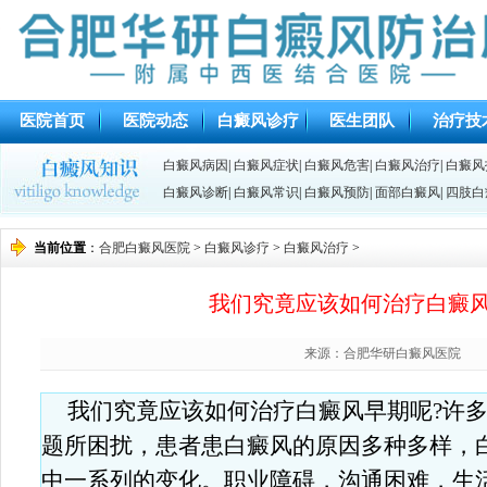
医院首页
医院动态
白癜风诊疗
医生团队
治疗技
白癜风病因
|
白癜风症状
|
白癜风危害
|
白癜风治疗
|
白癜风
白癜风诊断
|
白癜风常识
|
白癜风预防
|
面部白癜风
|
四肢白
当前位置
：
合肥白癜风医院
>
白癜风诊疗
>
白癜风治疗
>
我们究竟应该如何治疗白癜风
来源：合肥华研白癜风医院
我们究竟应该如何治疗白癜风早期呢?许
题所困扰，患者患白癜风的原因多种多样，
中一系列的变化。职业障碍，沟通困难，生