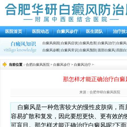
医院首页
医院动态
白癜风诊疗
医生团队
治疗技
白癜风病因
|
白癜风症状
|
白癜风危害
|
白癜风治疗
|
白癜风
白癜风诊断
|
白癜风常识
|
白癜风预防
|
面部白癜风
|
四肢白
当前位置
：
合肥白癜风医院
>
白癜风诊疗
>
白癜风治疗
>
那怎样才能正确治疗白癜
来源：合肥华研白癜风医院
白癜风是一种危害较大的慢性皮肤病，而
容易扩散和复发，因此要想更快、更有效的
可盲目。那怎样才能正确治疗白癜风呢?下面