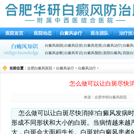
医院首页
医院动态
白癜风诊疗
医生团队
治疗技
白癜风病因
|
白癜风症状
|
白癜风危害
|
白癜风治疗
|
白癜风
白癜风诊断
|
白癜风常识
|
白癜风预防
|
面部白癜风
|
四肢白
当前位置
：
合肥白癜风医院
>
白癜风诊疗
>
白癜风治疗
>
怎么做可以让白斑尽快消
来源：合肥华研白癜风医院
怎么做可以让白斑尽快消掉?白癜风发病
形成不同形状和大小的白斑。当病情越来越
大，白斑会大面积生长。白斑对白癜风患者