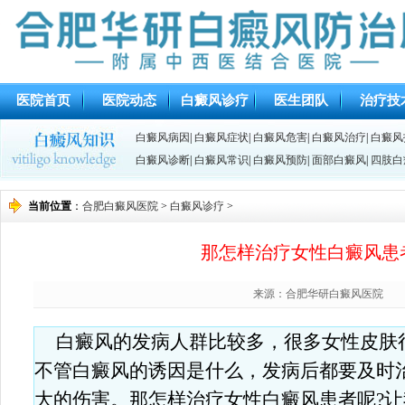
医院首页
医院动态
白癜风诊疗
医生团队
治疗技
白癜风病因
|
白癜风症状
|
白癜风危害
|
白癜风治疗
|
白癜风
白癜风诊断
|
白癜风常识
|
白癜风预防
|
面部白癜风
|
四肢白
当前位置
：
合肥白癜风医院
>
白癜风诊疗
>
那怎样治疗女性白癜风患
来源：合肥华研白癜风医院
白癜风的发病人群比较多，很多女性皮肤
不管白癜风的诱因是什么，发病后都要及时
大的伤害。那怎样治疗女性白癜风患者呢?让