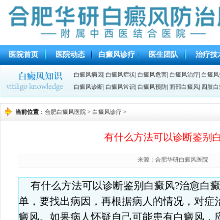
医院首页
医院动态
白癜风诊疗
医生团队
治疗技
白癜风病因
|
白癜风症状
|
白癜风危害
|
白癜风治疗
|
白癜风
白癜风诊断
|
白癜风常识
|
白癜风预防
|
面部白癜风
|
四肢白
当前位置
：
合肥白癜风医院
>
白癜风诊疗
>
有什么方法可以诊断鉴别白
来源：合肥华研白癜风医院
有什么方法可以诊断鉴别白癜风?治愈白
单，要找出病因，再根据病人的情况，对症
癜风。如果病人怀疑自己可能患有白癜风，