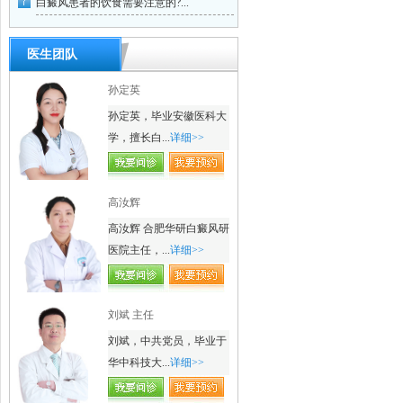
白癜风患者的饮食需要注意的?...
医生团队
孙定英
孙定英，毕业安徽医科大
学，擅长白...
详细>>
高汝辉
高汝辉 合肥华研白癜风研
医院主任，...
详细>>
刘斌 主任
刘斌，中共党员，毕业于
华中科技大...
详细>>