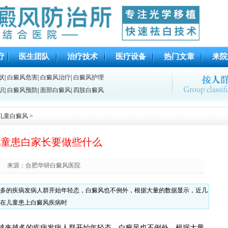
疗
医生团队
治疗技术
医疗设备
热门文章
来院
状
|
白癜风危害
|
白癜风治疗
|
白癜风护理
识
|
白癜风预防
|
面部白癜风
|
四肢白癜风
儿童白癜风
>
儿童患白家长要做些什么
来源：合肥华研白癜风医院
多的疾病发病人群开始年轻态，白癜风也不例外，根据大量的数据显示，近几
在儿童患上白癜风疾病时
来越多的疾病发病人群开始年轻态，白癜风也不例外，根据大量