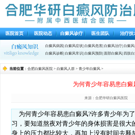
医院首页
医院动态
白癜风诊疗
医生团队
治疗技
白癜风病因
|
白癜风症状
|
白癜风危害
|
白癜风治疗
|
白癜风
白癜风诊断
|
白癜风常识
|
白癜风预防
|
面部白癜风
|
四肢白
当前位置
：
合肥白癜风医院
>
白癜风人群
>
青少年白癜风
>
为何青少年容易患白癜
来源：合肥华研白癜风医院
为何青少年容易患白癜风?许多青少年为
习，要知道熬夜对青少年的身体损害是很大
身上的压力都比较大，再加上没有时间去释