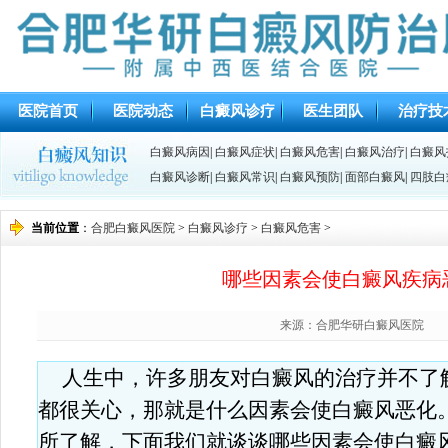
医院首页
医院动态
白癜风诊疗
医生团队
治疗技
白癜风病因
|
白癜风症状
|
白癜风危害
|
白癜风治疗
|
白癜风
白癜风诊断
|
白癜风常识
|
白癜风预防
|
面部白癜风
|
四肢白
当前位置
：
合肥白癜风医院
>
白癜风诊疗
>
白癜风危害
>
哪些因素会使白癜风疾病
来源：合肥华研白癜风医院
人生中，许多朋友对白癜风的治疗并不了
都很关心，那就是什么因素会使白癜风恶化
所了解，下面我们就谈谈哪些因素会使白癜