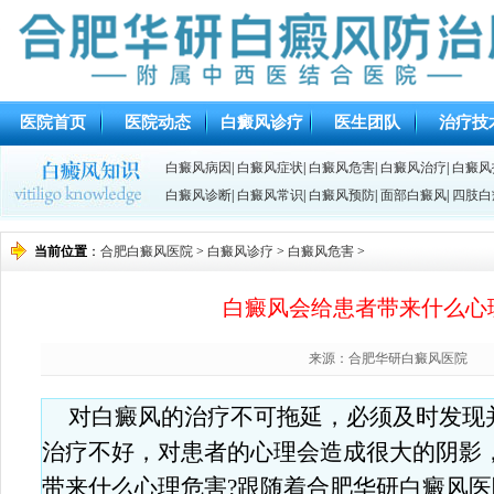
医院首页
医院动态
白癜风诊疗
医生团队
治疗技
白癜风病因
|
白癜风症状
|
白癜风危害
|
白癜风治疗
|
白癜风
白癜风诊断
|
白癜风常识
|
白癜风预防
|
面部白癜风
|
四肢白
当前位置
：
合肥白癜风医院
>
白癜风诊疗
>
白癜风危害
>
白癜风会给患者带来什么心
来源：合肥华研白癜风医院
对白癜风的治疗不可拖延，必须及时发现
治疗不好，对患者的心理会造成很大的阴影
带来什么心理危害?跟随着合肥华研白癜风医