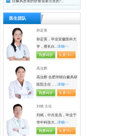
白癜风患者的饮食需要注意的?...
医生团队
孙定英
孙定英，毕业安徽医科大
学，擅长白...
详细>>
高汝辉
高汝辉 合肥华研白癜风研
医院主任，...
详细>>
刘斌 主任
刘斌，中共党员，毕业于
华中科技大...
详细>>