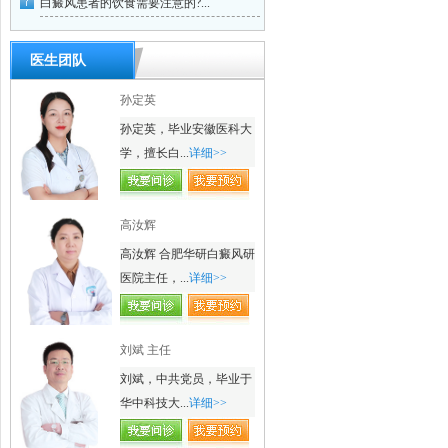
白癜风患者的饮食需要注意的?...
医生团队
孙定英
孙定英，毕业安徽医科大
学，擅长白...
详细>>
高汝辉
高汝辉 合肥华研白癜风研
医院主任，...
详细>>
刘斌 主任
刘斌，中共党员，毕业于
华中科技大...
详细>>