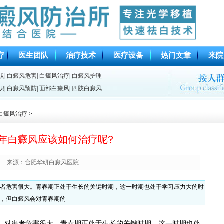
疗
医生团队
治疗技术
医疗设备
热门文章
来院
状
|
白癜风危害
|
白癜风治疗
|
白癜风护理
识
|
白癜风预防
|
面部白癜风
|
四肢白癜风
白癜风治疗
>
年白癜风应该如何治疗呢?
来源：合肥华研白癜风医院
者危害很大。青春期正处于生长的关键时期，这一时期也处于学习压力大的时
，但白癜风会对青春期的
对患者危害很大。青春期正处于生长的关键时期，这一时期也处