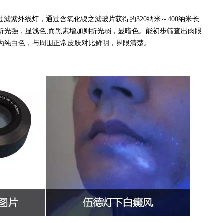
过滤紫外线灯，通过含氧化镍之滤玻片获得的320纳米～400纳米长
折光强，显浅色;而黑素增加则折光弱，显暗色。能初步筛查出肉眼
为纯白色，与周围正常皮肤对比鲜明，界限清楚。