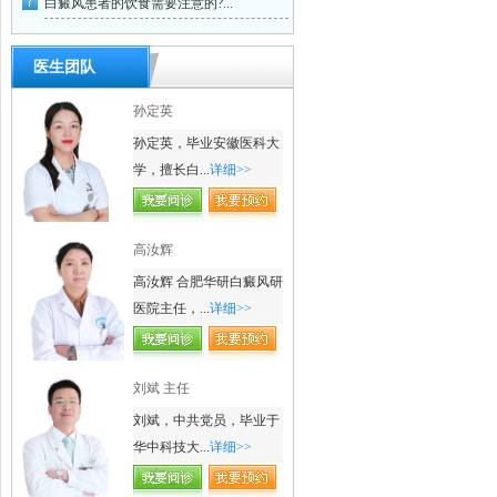
白癜风患者的饮食需要注意的?...
医生团队
孙定英
孙定英，毕业安徽医科大
学，擅长白...
详细>>
高汝辉
高汝辉 合肥华研白癜风研
医院主任，...
详细>>
刘斌 主任
刘斌，中共党员，毕业于
华中科技大...
详细>>