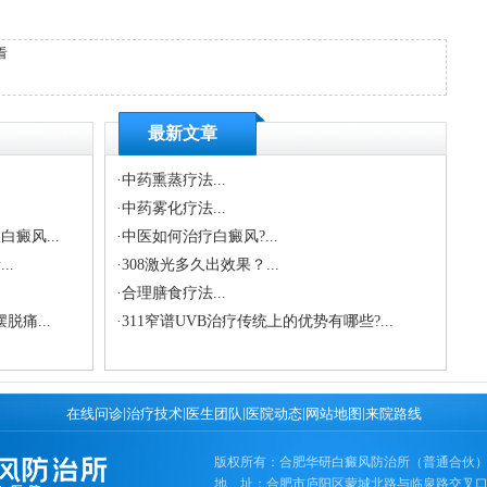
看
最新文章
·
中药熏蒸疗法...
·
中药雾化疗法...
癜风...
·
中医如何治疗白癜风?...
..
·
308激光多久出效果？...
·
合理膳食疗法...
痛...
·
311窄谱UVB治疗传统上的优势有哪些?...
|
|
|
|
|
在线问诊
治疗技术
医生团队
医院动态
网站地图
来院路线
版权所有：合肥华研白癜风防治所（普通合伙
地 址：合肥市庐阳区蒙城北路与临泉路交叉口