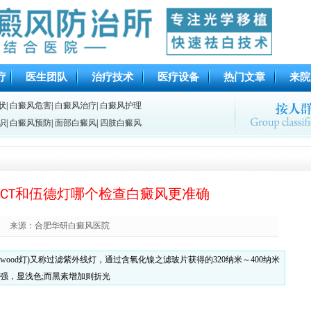
疗
医生团队
治疗技术
医疗设备
热门文章
来院
状
|
白癜风危害
|
白癜风治疗
|
白癜风护理
识
|
白癜风预防
|
面部白癜风
|
四肢白癜风
CT和伍德灯哪个检查白癜风更准确
来源：合肥华研白癜风医院
wood灯)又称过滤紫外线灯，通过含氧化镍之滤玻片获得的320纳米～400纳米
强，显浅色;而黑素增加则折光