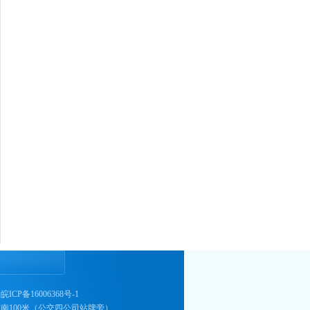
）
皖ICP备16006368号-1
南100米（公交四公司站牌旁）