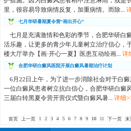
护措施。因为白癜风患者稍不注意淋雨，或是
里，很容易导致病情反复，加重病情。而除...
七月华研暑期夏令营“画出开心”
七月是充满激情和色彩的季节，合肥华研白
活乐趣，让更多的青少年儿童树立治疗信心，于
楼大厅举办【画·开心一夏】医患互动绘画...
详
合肥华研白癜风医院开展白癜风暑期治疗计划
6月22日上午，为了进一步消除社会对于白
一位白癜风患者树立抗白信心，合肥华研白癜风
三届白转黑夏令营开营仪式暨白癜风暑...
详细>
1
2
3
4
5
6
7
8
9
10
11
首页
上一页
下一页
末