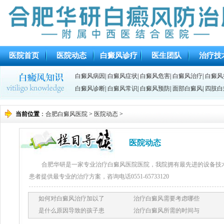
医院首页
医院动态
白癜风诊疗
医生团队
治疗技
白癜风病因
|
白癜风症状
|
白癜风危害
|
白癜风治疗
|
白癜风
白癜风诊断
|
白癜风常识
|
白癜风预防
|
面部白癜风
|
四肢白
当前位置
：
合肥白癜风医院
>
医院动态
>
医院动态
合肥华研是一家专业治疗白癜风医院医院，我院拥有最先进的设备技
患者提供最专业的治疗方案，咨询电话0551-65733120
如何对白癜风治疗加以了
治疗白癜风需要考虑哪些
是什么原因导致的孩子患
治疗白癜风所需的时间与