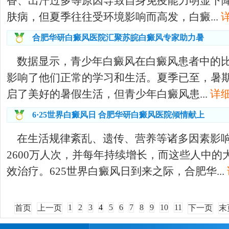
香、出汗过多等原因导致自身免疫能力明显下
肤病，但夏季往往受环境影响而高发，白癜...
合肥华研白癜风医院汇聚苏皖白癜风专家助力暑
数据显示，青少年白癜风在白癜风患者中的
影响了他们正常的学习和生活。夏季已至，暑
启了美好的暑假生活，但青少年白癜风患...
详细
6·25世界白癜风日 合肥华研白癜风医院倾情献上
在生活规律紊乱、遗传、营养等诸多因素影
2600万人次，并每年持续增长，而这些人中
效治疗。625世界白癜风日到来之际，合肥华...
1
2
3
4
5
6
7
8
9
10
11
首页
上一页
下一页
末