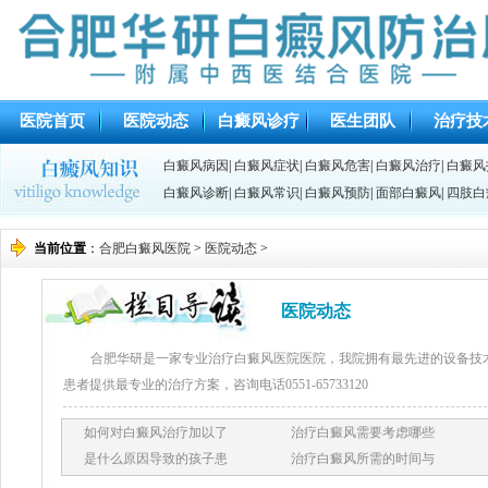
医院首页
医院动态
白癜风诊疗
医生团队
治疗技
白癜风病因
|
白癜风症状
|
白癜风危害
|
白癜风治疗
|
白癜风
白癜风诊断
|
白癜风常识
|
白癜风预防
|
面部白癜风
|
四肢白
当前位置
：
合肥白癜风医院
>
医院动态
>
医院动态
合肥华研是一家专业治疗白癜风医院医院，我院拥有最先进的设备技
患者提供最专业的治疗方案，咨询电话0551-65733120
如何对白癜风治疗加以了
治疗白癜风需要考虑哪些
是什么原因导致的孩子患
治疗白癜风所需的时间与