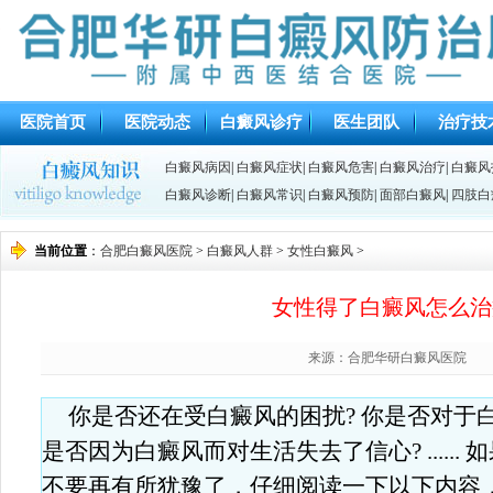
医院首页
医院动态
白癜风诊疗
医生团队
治疗技
白癜风病因
|
白癜风症状
|
白癜风危害
|
白癜风治疗
|
白癜风
白癜风诊断
|
白癜风常识
|
白癜风预防
|
面部白癜风
|
四肢白
当前位置
：
合肥白癜风医院
>
白癜风人群
>
女性白癜风
>
女性得了白癜风怎么治
来源：合肥华研白癜风医院
你是否还在受白癜风的困扰? 你是否对于白
是否因为白癜风而对生活失去了信心? .....
不要再有所犹豫了，仔细阅读一下以下内容