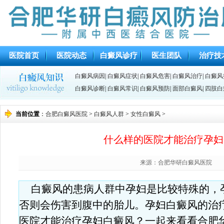
医院首页
医院动态
白癜风诊疗
医生团队
治疗技
白癜风病因
|
白癜风症状
|
白癜风危害
|
白癜风治疗
|
白癜风
白癜风诊断
|
白癜风常识
|
白癜风预防
|
面部白癜风
|
四肢白
当前位置
：
合肥白癜风医院
>
白癜风人群
>
女性白癜风
>
什么样的医院才能治疗孕妇
来源：合肥华研白癜风医院
白癜风的患病人群中孕妇是比较特殊的，
否则会伤害到腹中的胎儿。孕妇白癜风的治
医院才能治疗孕妇白癜风？一起来看看合肥