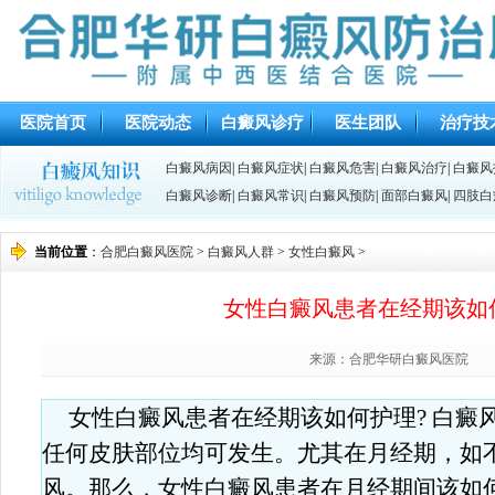
医院首页
医院动态
白癜风诊疗
医生团队
治疗技
白癜风病因
|
白癜风症状
|
白癜风危害
|
白癜风治疗
|
白癜风
白癜风诊断
|
白癜风常识
|
白癜风预防
|
面部白癜风
|
四肢白
当前位置
：
合肥白癜风医院
>
白癜风人群
>
女性白癜风
>
女性白癜风患者在经期该如
来源：合肥华研白癜风医院
女性白癜风患者在经期该如何护理? 白癜
任何皮肤部位均可发生。尤其在月经期，如
风。那么，女性白癜风患者在月经期间该如何