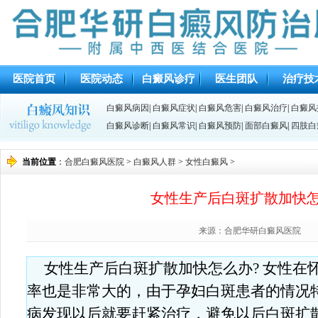
医院首页
医院动态
白癜风诊疗
医生团队
治疗技
白癜风病因
|
白癜风症状
|
白癜风危害
|
白癜风治疗
|
白癜风
白癜风诊断
|
白癜风常识
|
白癜风预防
|
面部白癜风
|
四肢白
当前位置
：
合肥白癜风医院
>
白癜风人群
>
女性白癜风
>
女性生产后白斑扩散加快怎
来源：合肥华研白癜风医院
女性生产后白斑扩散加快怎么办? 女性在
率也是非常大的，由于孕妇白斑患者的情况
病发现以后就要赶紧治疗，避免以后白斑扩